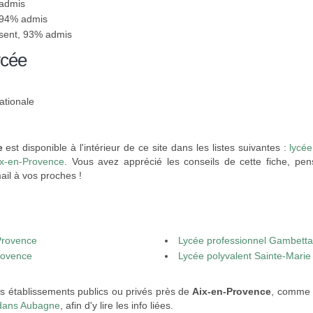
 admis
 94% admis
ésent, 93% admis
ycée
ationale
e
est disponible à l'intérieur de ce site dans les listes suivantes :
lycé
ix-en-Provence
. Vous avez apprécié les conseils de cette fiche, pen
ail à vos proches !
-Provence
Lycée professionnel Gambetta
Provence
Lycée polyvalent Sainte-Marie
es établissements publics ou privés près de
Aix-en-Provence
, comme 
 dans Aubagne
, afin d'y lire les info liées.