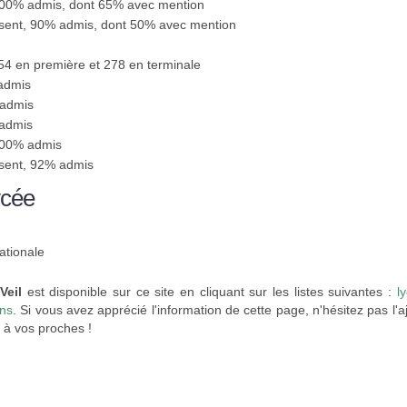
100% admis, dont 65% avec mention
ésent, 90% admis, dont 50% avec mention
254 en première et 278 en terminale
 admis
 admis
 admis
100% admis
ésent, 92% admis
ycée
ationale
Veil
est disponible sur ce site en cliquant sur les listes suivantes :
l
ins
. Si vous avez apprécié l'information de cette page, n'hésitez pas l'
 à vos proches !