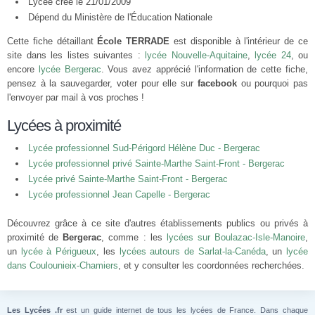
Lycée créé le 21/01/2009
Dépend du Ministère de l'Éducation Nationale
Cette fiche détaillant
École TERRADE
est disponible à l'intérieur de ce
site dans les listes suivantes :
lycée Nouvelle-Aquitaine
,
lycée 24
, ou
encore
lycée Bergerac
. Vous avez apprécié l'information de cette fiche,
pensez à la sauvegarder, voter pour elle sur
facebook
ou pourquoi pas
l'envoyer par mail à vos proches !
Lycées à proximité
Lycée professionnel Sud-Périgord Hélène Duc - Bergerac
Lycée professionnel privé Sainte-Marthe Saint-Front - Bergerac
Lycée privé Sainte-Marthe Saint-Front - Bergerac
Lycée professionnel Jean Capelle - Bergerac
Découvrez grâce à ce site d'autres établissements publics ou privés à
proximité de
Bergerac
, comme : les
lycées sur Boulazac-Isle-Manoire
,
un
lycée à Périgueux
, les
lycées autours de Sarlat-la-Canéda
, un
lycée
dans Coulounieix-Chamiers
, et y consulter les coordonnées recherchées.
Les Lycées .fr
est un guide internet de tous les lycées de France. Dans chaque