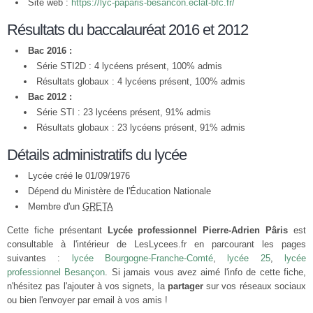
Site web :
https://lyc-paparis-besancon.eclat-bfc.fr/
Résultats du baccalauréat 2016 et 2012
Bac 2016 :
Série STI2D : 4 lycéens présent, 100% admis
Résultats globaux : 4 lycéens présent, 100% admis
Bac 2012 :
Série STI : 23 lycéens présent, 91% admis
Résultats globaux : 23 lycéens présent, 91% admis
Détails administratifs du lycée
Lycée créé le 01/09/1976
Dépend du Ministère de l'Éducation Nationale
Membre d'un
GRETA
Cette fiche présentant
Lycée professionnel Pierre-Adrien Pâris
est
consultable à l'intérieur de LesLycees.fr en parcourant les pages
suivantes :
lycée Bourgogne-Franche-Comté
,
lycée 25
,
lycée
professionnel Besançon
. Si jamais vous avez aimé l'info de cette fiche,
n'hésitez pas l'ajouter à vos signets, la
partager
sur vos réseaux sociaux
ou bien l'envoyer par email à vos amis !