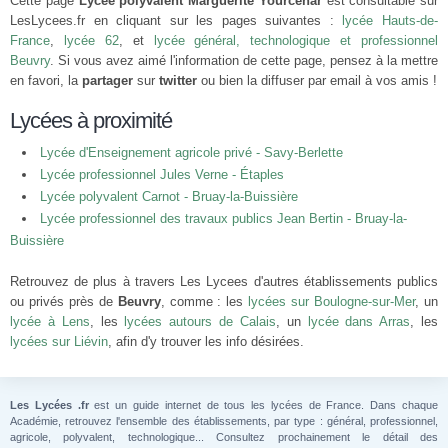
Cette page
Lycée polyvalent Marguerite Yourcenar
est consultable sur
LesLycees.fr en cliquant sur les pages suivantes :
lycée Hauts-de-
France
,
lycée 62
, et
lycée général, technologique et professionnel
Beuvry
. Si vous avez aimé l'information de cette page, pensez à la mettre
en favori, la
partager
sur
twitter
ou bien la diffuser par email à vos amis !
Lycées à proximité
Lycée d'Enseignement agricole privé - Savy-Berlette
Lycée professionnel Jules Verne - Étaples
Lycée polyvalent Carnot - Bruay-la-Buissière
Lycée professionnel des travaux publics Jean Bertin - Bruay-la-
Buissière
Retrouvez de plus à travers Les Lycees d'autres établissements publics
ou privés près de
Beuvry
, comme : les
lycées sur Boulogne-sur-Mer
, un
lycée à Lens
, les
lycées autours de Calais
, un
lycée dans Arras
, les
lycées sur Liévin
, afin d'y trouver les info désirées.
Les Lycées .fr
est un guide internet de tous les lycées de France. Dans chaque
Académie, retrouvez l'ensemble des établissements, par type : général, professionnel,
agricole, polyvalent, technologique... Consultez prochainement le détail des