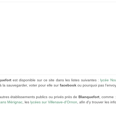
quefort
est disponible sur ce site dans les listes suivantes :
lycée Nou
 à la sauvegarder, voter pour elle sur
facebook
ou pourquoi pas l'envoy
autres établissements publics ou privés près de
Blanquefort
, comme :
dans Mérignac
, les
lycées sur Villenave-d'Ornon
, afin d'y trouver les in