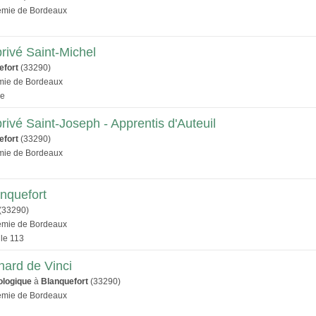
démie de Bordeaux
rivé Saint-Michel
efort
(33290)
émie de Bordeaux
le
rivé Saint-Joseph - Apprentis d'Auteuil
efort
(33290)
émie de Bordeaux
anquefort
(33290)
démie de Bordeaux
le 113
nard de Vinci
ologique
à
Blanquefort
(33290)
démie de Bordeaux