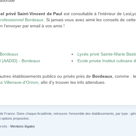
ationale
el privé Saint-Vincent de Paul
est consultable à l'intérieur de LesLy
professionnel Bordeaux
. Si jamais vous avez aimé les conseils de cette 
n l'envoyer par email à vos amis !
 Bordeaux
Lycée privé Sainte-Marie Bast
el (AADID) - Bordeaux
Ecole privée Institut culinair
autres établissements publics ou privés près de
Bordeaux
, comme : l
ns Villenave-d'Ornon
, afin d'y trouver les info attendues.
 de France. Dans chaque Académie, retrouvez l'ensemble des établissements, par type : généra
t options proposées.
ervés -
Mentions légales