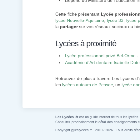
Dépend du Ministère de l'Éducation N
Cette fiche présentant
Lycée professionn
lycée Nouvelle-Aquitaine
,
lycée 33
,
lycée 
la
partager
sur vos réseaux sociaux ou bie
Lycées à proximité
Lycée professionnel privé Bel-Orme -
Académie d'Art dentaire Isabelle Dut
Retrouvez de plus à travers Les Lycees d'
les
lycées autours de Pessac
, un
lycée da
Les Lycées .fr
est un guide internet de tous les lycées
Consultez prochainement le détail des enseignements e
Copyright @leslycees.fr - 2010 / 2026 - Tous droits rés