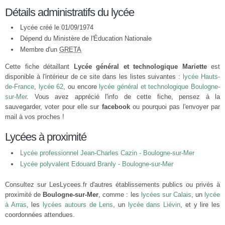
Détails administratifs du lycée
Lycée créé le 01/09/1974
Dépend du Ministère de l'Éducation Nationale
Membre d'un
GRETA
Cette fiche détaillant
Lycée général et technologique Mariette
est
disponible à l'intérieur de ce site dans les listes suivantes :
lycée Hauts-
de-France
,
lycée 62
, ou encore
lycée général et technologique Boulogne-
sur-Mer
. Vous avez apprécié l'info de cette fiche, pensez à la
sauvegarder, voter pour elle sur
facebook
ou pourquoi pas l'envoyer par
mail à vos proches !
Lycées à proximité
Lycée professionnel Jean-Charles Cazin - Boulogne-sur-Mer
Lycée polyvalent Edouard Branly - Boulogne-sur-Mer
Consultez sur LesLycees.fr d'autres établissements publics ou privés à
proximité de
Boulogne-sur-Mer
, comme : les
lycées sur Calais
, un
lycée
à Arras
, les
lycées autours de Lens
, un
lycée dans Liévin
, et y lire les
coordonnées attendues.