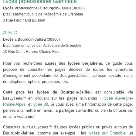
Lycée professionnel Gambetta
Lycée Professionnel
à
Bourgoin-Jallieu
(38300)
Établissement public de l'Académie de Grenoble
3 Rue Ferdinand Buisson
A.B.C
Lycée
à
Bourgoin-Jallieu
(38300)
Établissement privé de l'Académie de Grenoble
10 Rue Saint-Honore Champ Fleuri
Pour vos recherches auprès des
lycées berjalliens
, ce guide vous
propose de consulter les pages dédiées de toutes les structures
d'enseignement secondaire de Bourgoin-Jallieu : adresse postale, num.
de téléphone, options proposées, etc.
Cette page
les lycées de Bourgoin-Jallieu
est consultable via
LesLycees.fr en cliquant sur les pages suivantes :
lycée Auvergne-
Rhône-Alpes
, et
lycée 38
. Si vous avez aimé l'information de cette page,
pensez à la mettre en favori, la
partager
sur
twitter
ou bien la diffuser par
email à vos amis !
Consultez sur LesLycees.fr d'autres lycées publics ou privés autours de
Bourgoin-Jallieu
, comme par exemple : les
lycées sur Grenoble
, un