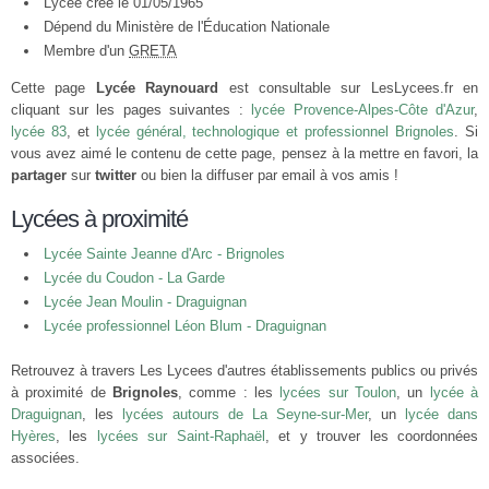
Lycée créé le 01/05/1965
Dépend du Ministère de l'Éducation Nationale
Membre d'un
GRETA
Cette page
Lycée Raynouard
est consultable sur LesLycees.fr en
cliquant sur les pages suivantes :
lycée Provence-Alpes-Côte d'Azur
,
lycée 83
, et
lycée général, technologique et professionnel Brignoles
. Si
vous avez aimé le contenu de cette page, pensez à la mettre en favori, la
partager
sur
twitter
ou bien la diffuser par email à vos amis !
Lycées à proximité
Lycée Sainte Jeanne d'Arc - Brignoles
Lycée du Coudon - La Garde
Lycée Jean Moulin - Draguignan
Lycée professionnel Léon Blum - Draguignan
Retrouvez à travers Les Lycees d'autres établissements publics ou privés
à proximité de
Brignoles
, comme : les
lycées sur Toulon
, un
lycée à
Draguignan
, les
lycées autours de La Seyne-sur-Mer
, un
lycée dans
Hyères
, les
lycées sur Saint-Raphaël
, et y trouver les coordonnées
associées.