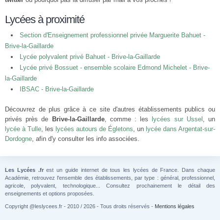
Lycées à proximité
Section d'Enseignement professionnel privée Marguerite Bahuet -
Brive-la-Gaillarde
Lycée polyvalent privé Bahuet - Brive-la-Gaillarde
Lycée privé Bossuet - ensemble scolaire Edmond Michelet - Brive-
la-Gaillarde
IBSAC - Brive-la-Gaillarde
Découvrez de plus grâce à ce site d'autres établissements publics ou
privés près de
Brive-la-Gaillarde
, comme : les
lycées sur Ussel
, un
lycée à Tulle
, les
lycées autours de Égletons
, un
lycée dans Argentat-sur-
Dordogne
, afin d'y consulter les info associées.
Les Lycées .fr
est un guide internet de tous les lycées de France. Dans chaque
Académie, retrouvez l'ensemble des établissements, par type : général, professionnel,
agricole, polyvalent, technologique... Consultez prochainement le détail des
enseignements et options proposées.
Copyright @leslycees.fr - 2010 / 2026 - Tous droits réservés -
Mentions légales