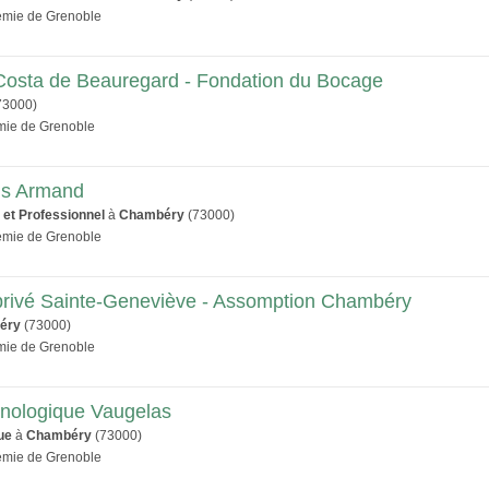
démie de Grenoble
 Costa de Beauregard - Fondation du Bocage
73000)
émie de Grenoble
uis Armand
 et Professionnel
à
Chambéry
(73000)
démie de Grenoble
 privé Sainte-Geneviève - Assomption Chambéry
éry
(73000)
émie de Grenoble
hnologique Vaugelas
ue
à
Chambéry
(73000)
démie de Grenoble