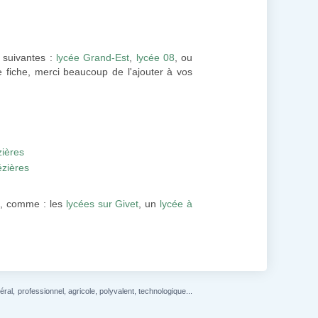
s suivantes :
lycée Grand-Est
,
lycée 08
, ou
 fiche, merci beaucoup de l'ajouter à vos
zières
ézières
s
, comme : les
lycées sur Givet
, un
lycée à
l, professionnel, agricole, polyvalent, technologique...