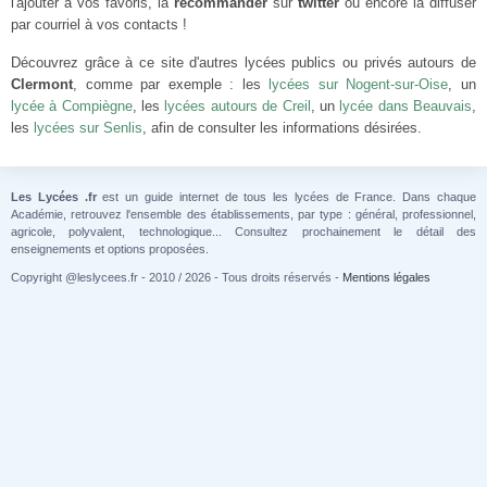
l'ajouter à vos favoris, la
recommander
sur
twitter
ou encore la diffuser
par courriel à vos contacts !
Découvrez grâce à ce site d'autres lycées publics ou privés autours de
Clermont
, comme par exemple : les
lycées sur Nogent-sur-Oise
, un
lycée à Compiègne
, les
lycées autours de Creil
, un
lycée dans Beauvais
,
les
lycées sur Senlis
, afin de consulter les informations désirées.
Les Lycées .fr
est un guide internet de tous les lycées de France. Dans chaque
Académie, retrouvez l'ensemble des établissements, par type : général, professionnel,
agricole, polyvalent, technologique... Consultez prochainement le détail des
enseignements et options proposées.
Copyright @leslycees.fr - 2010 / 2026 - Tous droits réservés -
Mentions légales