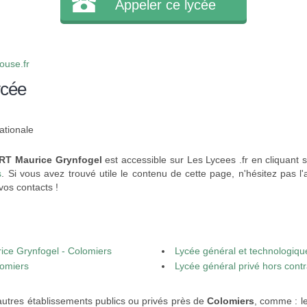
Appeler ce lycée
ouse.fr
ycée
ationale
ORT Maurice Grynfogel
est accessible sur Les Lycees .fr en cliquant s
s
. Si vous avez trouvé utile le contenu de cette page, n'hésitez pas l'
vos contacts !
ice Grynfogel - Colomiers
Lycée général et technologiqu
lomiers
Colomiers
Lycée général privé hors cont
autres établissements publics ou privés près de
Colomiers
, comme : l