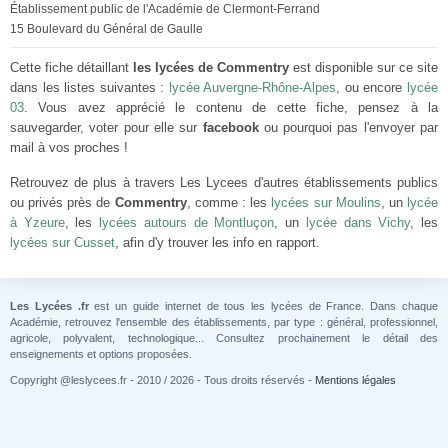
Établissement public de l'Académie de Clermont-Ferrand
15 Boulevard du Général de Gaulle
Cette fiche détaillant
les lycées de Commentry
est disponible sur ce site
dans les listes suivantes :
lycée Auvergne-Rhône-Alpes
, ou encore
lycée
03
. Vous avez apprécié le contenu de cette fiche, pensez à la
sauvegarder, voter pour elle sur
facebook
ou pourquoi pas l'envoyer par
mail à vos proches !
Retrouvez de plus à travers Les Lycees d'autres établissements publics
ou privés près de
Commentry
, comme : les
lycées sur Moulins
, un
lycée
à Yzeure
, les
lycées autours de Montluçon
, un
lycée dans Vichy
, les
lycées sur Cusset
, afin d'y trouver les info en rapport.
Les Lycées .fr
est un guide internet de tous les lycées de France. Dans chaque
Académie, retrouvez l'ensemble des établissements, par type : général, professionnel,
agricole, polyvalent, technologique... Consultez prochainement le détail des
enseignements et options proposées.
Copyright @leslycees.fr - 2010 / 2026 - Tous droits réservés -
Mentions légales