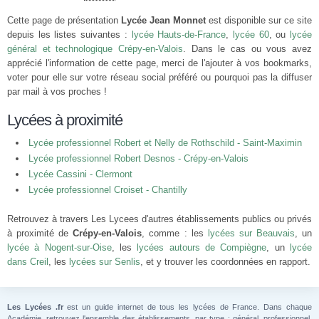
Cette page de présentation
Lycée Jean Monnet
est disponible sur ce site
depuis les listes suivantes :
lycée Hauts-de-France
,
lycée 60
, ou
lycée
général et technologique Crépy-en-Valois
. Dans le cas ou vous avez
apprécié l'information de cette page, merci de l'ajouter à vos bookmarks,
voter pour elle sur votre réseau social préféré ou pourquoi pas la diffuser
par mail à vos proches !
Lycées à proximité
Lycée professionnel Robert et Nelly de Rothschild - Saint-Maximin
Lycée professionnel Robert Desnos - Crépy-en-Valois
Lycée Cassini - Clermont
Lycée professionnel Croiset - Chantilly
Retrouvez à travers Les Lycees d'autres établissements publics ou privés
à proximité de
Crépy-en-Valois
, comme : les
lycées sur Beauvais
, un
lycée à Nogent-sur-Oise
, les
lycées autours de Compiègne
, un
lycée
dans Creil
, les
lycées sur Senlis
, et y trouver les coordonnées en rapport.
Les Lycées .fr
est un guide internet de tous les lycées de France. Dans chaque
Académie, retrouvez l'ensemble des établissements, par type : général, professionnel,