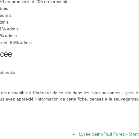
230 en première et 206 en terminale
dmis
 admis
admis
81% admis
88% admis
ésent, 86% admis
ycée
ationale
est disponible à l'intérieur de ce site dans les listes suivantes :
lycée 
us avez apprécié l'information de cette fiche, pensez à la sauvegarder,
Lycée Saint-Paul Forez - Mont