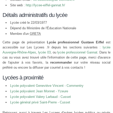
Site web :
http://lycee-eiffel-gannat.fr/
Détails administratifs du lycée
Lycée créé le 22/03/1977
Dépend du Ministère de l'Éducation Nationale
Membre d'un
GRETA
Cette page de présentation
Lycée professionnel Gustave Eiffel
est
accessible sur Les Lycees .fr depuis les sections suivantes :
lycée
Auvergne-Rhône-Alpes
,
lycée 03
, ou
lycée professionnel Gannat
. Dans le
cas ou vous avez trouvé utile l'information de cette page, merci d'avance
de l'ajouter à vos favoris, la
recommander
sur votre réseau social
préféré ou encore la diffuser par courriel à vos contacts !
Lycées à proximité
Lycée polyvalent Geneviève Vincent - Commentry
Lycée polyvalent Jean Monnet - Yzeure
Lycée polyvalent Valery Larbaud - Cusset
Lycée général privé Saint-Pierre - Cusset
Retrouvez aussi à travers Les Lycees d'autres lycées publics ou privés