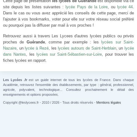
Cette page de présentation
les lycées de Guérande
est disponible via ce
site depuis les listes suivantes :
lycée Pays de la Loire
, ou
lycée 44
.
Dans le cas ou vous avez apprécié les conseils de cette page, merci de
l'ajouter à vos bookmarks, voter pour elle sur votre réseau social préféré
ou pourquoi pas la diffuser par mail à vos proches !
Retrouvez aussi à travers Les Lycees d'autres lycées publics ou privés
proches de
Guérande
, comme par exemple : les
lycées sur Saint-
Nazaire
, un
lycée à Rezé
, les
lycées autours de Saint-Herblain
, un
lycée
dans Nantes
, les
lycées sur Saint-Sébastien-sur-Loire
, pour trouver les
fiches lycées en rapport.
Les Lycées .fr
est un guide internet de tous les lycées de France. Dans chaque
Académie, retrouvez l'ensemble des établissements, par type : général, professionnel,
agricole, polyvalent, technologique... Consultez prochainement le détail des
enseignements et options proposées.
Copyright @leslycees.fr - 2010 / 2026 - Tous droits réservés -
Mentions légales