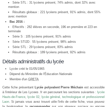
Série STL : 31 lycéens présent, 74% admis, dont 32% avec
mention
Résultats globaux : 221 lycéens présent, 91% admis, dont 55%
avec mention
Bac 2016 :
Effectifs : 282 élèves en seconde, 196 en première et 223 en
terminale
Série S : 105 lycéens présent, 91% admis
Série STI2D : 55 lycéens présent, 98% admis
Série STL : 29 lycéens présent, 83% admis
Résultats globaux : 189 lycéens présent, 92% admis
Détails administratifs du lycée
Lycée créé le 01/05/1965
Dépend du Ministère de l'Éducation Nationale
Membre d'un
GRETA
Cette fiche présentant
Lycée polyvalent Pierre Méchain
est accessible
à l'intérieur de Les Lycees .fr en parcourant les sections suivantes :
lycée
Hauts-de-France
,
lycée 02
,
lycée général, technologique et professionnel
Laon
. Si jamais vous avez trouvé utile l'info de cette fiche, vous pouvez
la bookmarker, la
recommander
sur vos réseaux sociaux ou encore