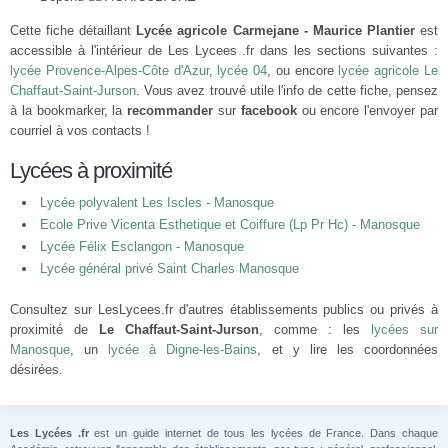
Cette fiche détaillant
Lycée agricole Carmejane - Maurice Plantier
est
accessible à l'intérieur de Les Lycees .fr dans les sections suivantes :
lycée Provence-Alpes-Côte d'Azur
,
lycée 04
, ou encore
lycée agricole Le
Chaffaut-Saint-Jurson
. Vous avez trouvé utile l'info de cette fiche, pensez
à la bookmarker, la
recommander
sur
facebook
ou encore l'envoyer par
courriel à vos contacts !
Lycées à proximité
Lycée polyvalent Les Iscles - Manosque
Ecole Prive Vicenta Esthetique et Coiffure (Lp Pr Hc) - Manosque
Lycée Félix Esclangon - Manosque
Lycée général privé Saint Charles Manosque
Consultez sur LesLycees.fr d'autres établissements publics ou privés à
proximité de
Le Chaffaut-Saint-Jurson
, comme : les
lycées sur
Manosque
, un
lycée à Digne-les-Bains
, et y lire les coordonnées
désirées.
Les Lycées .fr
est un guide internet de tous les lycées de France. Dans chaque