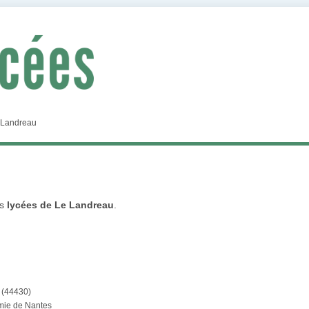
 Landreau
es
lycées de Le Landreau
.
(44430)
émie de Nantes