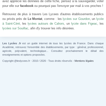
avez apprécié les données de cette fiche, pensez à la sauvegarder, voter
pour elle sur
facebook
ou pourquoi pas l'envoyer par mail à vos proches !
Retrouvez de plus à travers Les Lycees d'autres établissements publics
ou privés près de
Le Montat
, comme : les
lycées sur Gourdon
, un
lycée
à Saint-Céré
, les
lycées autours de Cahors
, un
lycée dans Figeac
, les
lycées sur Souillac
, afin d'y trouver les info désirées.
Les Lycées .fr
est un guide internet de tous les lycées de France. Dans chaque
Académie, retrouvez l'ensemble des établissements, par type : général, professionnel,
agricole, polyvalent, technologique... Consultez prochainement le détail des
enseignements et options proposées.
Copyright @leslycees.fr - 2010 / 2026 - Tous droits réservés -
Mentions légales