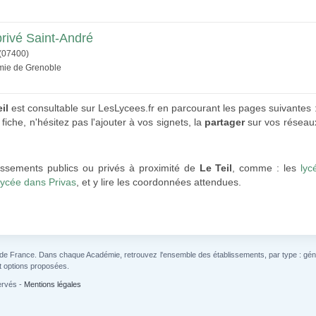
privé Saint-André
(07400)
émie de Grenoble
il
est consultable sur LesLycees.fr en parcourant les pages suivantes 
iche, n'hésitez pas l'ajouter à vos signets, la
partager
sur vos réseaux
lissements publics ou privés à proximité de
Le Teil
, comme : les
lyc
lycée dans Privas
, et y lire les coordonnées attendues.
 de France. Dans chaque Académie, retrouvez l'ensemble des établissements, par type : généra
t options proposées.
ervés -
Mentions légales