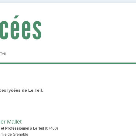
Teil
 des
lycées de Le Teil
.
er Mallet
 et Professionnel
à
Le Teil
(07400)
démie de Grenoble