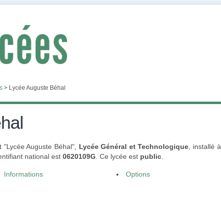
s
>
Lycée Auguste Béhal
hal
nt "Lycée Auguste Béhal",
Lycée Général et Technologique
, installé
ntifiant national est
0620109G
. Ce lycée est
public
.
Informations
Options