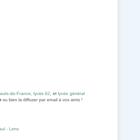
Hauts-de-France
,
lycée 62
, et
lycée général
r
ou bien la diffuser par email à vos amis !
aul - Lens