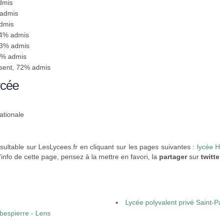
dmis
 admis
admis
74% admis
83% admis
71% admis
ésent, 72% admis
ycée
ationale
sultable sur LesLycees.fr en cliquant sur les pages suivantes :
lycée 
'info de cette page, pensez à la mettre en favori, la
partager
sur
twitte
Lycée polyvalent privé Saint-P
bespierre - Lens