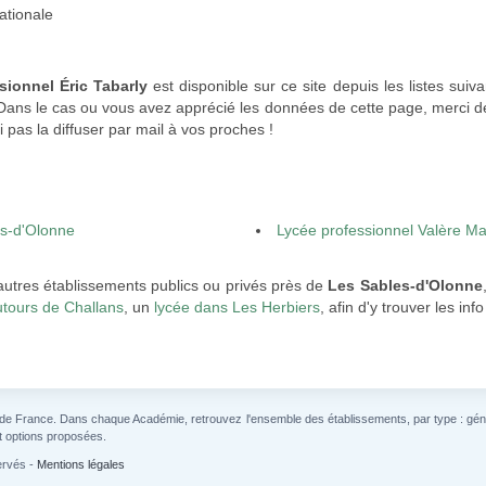
ationale
sionnel Éric Tabarly
est disponible sur ce site depuis les listes suiv
 Dans le cas ou vous avez apprécié les données de cette page, merci de
 pas la diffuser par mail à vos proches !
es-d'Olonne
Lycée professionnel Valère Ma
autres établissements publics ou privés près de
Les Sables-d'Olonne
utours de Challans
, un
lycée dans Les Herbiers
, afin d'y trouver les in
 de France. Dans chaque Académie, retrouvez l'ensemble des établissements, par type : généra
t options proposées.
ervés -
Mentions légales