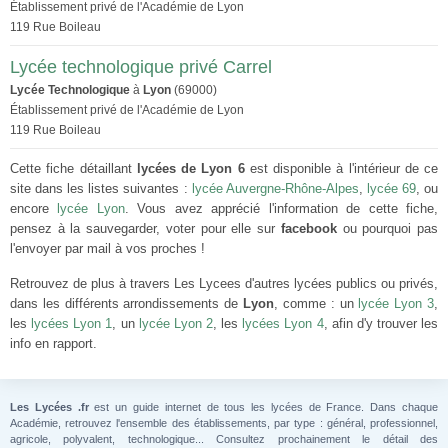
Établissement privé de l'Académie de Lyon
119 Rue Boileau
Lycée technologique privé Carrel
Lycée Technologique
à
Lyon
(69000)
Établissement privé de l'Académie de Lyon
119 Rue Boileau
Cette fiche détaillant
lycées de Lyon 6
est disponible à l'intérieur de ce
site dans les listes suivantes :
lycée Auvergne-Rhône-Alpes
,
lycée 69
, ou
encore
lycée Lyon
. Vous avez apprécié l'information de cette fiche,
pensez à la sauvegarder, voter pour elle sur
facebook
ou pourquoi pas
l'envoyer par mail à vos proches !
Retrouvez de plus à travers Les Lycees d'autres lycées publics ou privés,
dans les différents arrondissements de
Lyon
, comme : un
lycée Lyon 3
,
les
lycées Lyon 1
, un
lycée Lyon 2
, les
lycées Lyon 4
, afin d'y trouver les
info en rapport.
Les Lycées .fr
est un guide internet de tous les lycées de France. Dans chaque
Académie, retrouvez l'ensemble des établissements, par type : général, professionnel,
agricole, polyvalent, technologique... Consultez prochainement le détail des