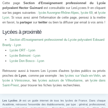
Cette page
Section d'Enseignement professionnel du Lycée
polyvalent Hector Guimard
est consultable sur LesLycees.fr en cliquant
sur les pages suivantes :
lycée Auvergne-Rhône-Alpes
,
lycée 69
, et
lycée
Lyon
. Si vous avez aimé l'information de cette page, pensez à la mettre
en favori, la
partager
sur
twitter
ou bien la diffuser par email à vos amis !
Lycées à proximité
Section d'Enseignement professionnel du Lycée polyvalent Edouard
Branly - Lyon
Lycée ORT - Lyon
Lycée Belmont - Lyon
Lycée Don Bosco - Lyon
Retrouvez aussi à travers Les Lycees d'autres lycées publics ou privés
proches de
Lyon
, comme par exemple : les
lycées sur Vaulx-en-Velin
, un
lycée à Vénissieux
, les
lycées autours de Villeurbanne
, un
lycée dans
Saint-Priest
, pour trouver les fiches lycées recherchées.
Les Lycées .fr
est un guide internet de tous les lycées de France. Dans chaque
Académie, retrouvez l'ensemble des établissements, par type : général, professionnel,