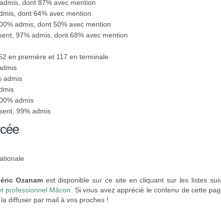
 admis, dont 87% avec mention
admis, dont 64% avec mention
100% admis, dont 50% avec mention
ésent, 97% admis, dont 68% avec mention
152 en première et 117 en terminale
 admis
% admis
admis
100% admis
ésent, 99% admis
ycée
ationale
déric Ozanam
est disponible sur ce site en cliquant sur les listes su
et professionnel Mâcon
. Si vous avez apprécié le contenu de cette pag
a diffuser par mail à vos proches !