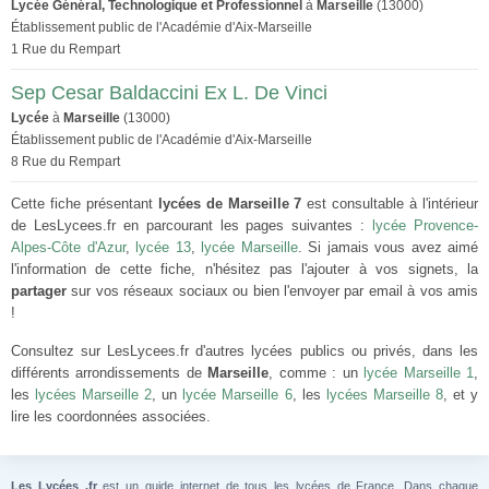
Lycée Général, Technologique et Professionnel
à
Marseille
(13000)
Établissement public de l'Académie d'Aix-Marseille
1 Rue du Rempart
Sep Cesar Baldaccini Ex L. De Vinci
Lycée
à
Marseille
(13000)
Établissement public de l'Académie d'Aix-Marseille
8 Rue du Rempart
Cette fiche présentant
lycées de Marseille 7
est consultable à l'intérieur
de LesLycees.fr en parcourant les pages suivantes :
lycée Provence-
Alpes-Côte d'Azur
,
lycée 13
,
lycée Marseille
. Si jamais vous avez aimé
l'information de cette fiche, n'hésitez pas l'ajouter à vos signets, la
partager
sur vos réseaux sociaux ou bien l'envoyer par email à vos amis
!
Consultez sur LesLycees.fr d'autres lycées publics ou privés, dans les
différents arrondissements de
Marseille
, comme : un
lycée Marseille 1
,
les
lycées Marseille 2
, un
lycée Marseille 6
, les
lycées Marseille 8
, et y
lire les coordonnées associées.
Les Lycées .fr
est un guide internet de tous les lycées de France. Dans chaque