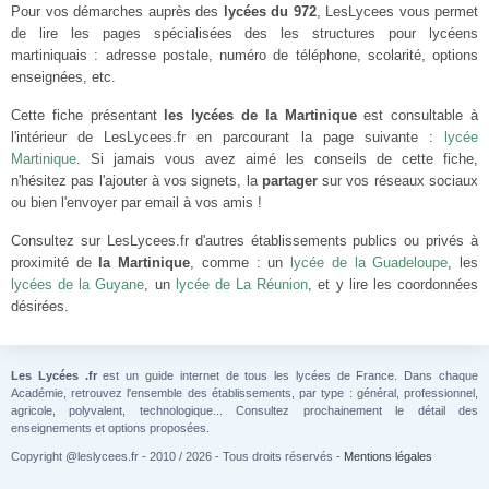
Pour vos démarches auprès des
lycées du 972
, LesLycees vous permet
de lire les pages spécialisées des les structures pour lycéens
martiniquais : adresse postale, numéro de téléphone, scolarité, options
enseignées, etc.
Cette fiche présentant
les lycées de la Martinique
est consultable à
l'intérieur de LesLycees.fr en parcourant la page suivante :
lycée
Martinique
. Si jamais vous avez aimé les conseils de cette fiche,
n'hésitez pas l'ajouter à vos signets, la
partager
sur vos réseaux sociaux
ou bien l'envoyer par email à vos amis !
Consultez sur LesLycees.fr d'autres établissements publics ou privés à
proximité de
la Martinique
, comme : un
lycée de la Guadeloupe
, les
lycées de la Guyane
, un
lycée de La Réunion
, et y lire les coordonnées
désirées.
Les Lycées .fr
est un guide internet de tous les lycées de France. Dans chaque
Académie, retrouvez l'ensemble des établissements, par type : général, professionnel,
agricole, polyvalent, technologique... Consultez prochainement le détail des
enseignements et options proposées.
Copyright @leslycees.fr - 2010 / 2026 - Tous droits réservés -
Mentions légales