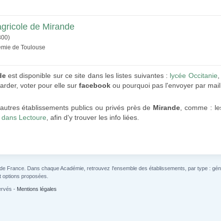
agricole de Mirande
300)
démie de Toulouse
de
est disponible sur ce site dans les listes suivantes :
lycée Occitanie
,
arder, voter pour elle sur
facebook
ou pourquoi pas l'envoyer par mail
autres établissements publics ou privés près de
Mirande
, comme : l
 dans Lectoure
, afin d'y trouver les info liées.
 de France. Dans chaque Académie, retrouvez l'ensemble des établissements, par type : généra
t options proposées.
ervés -
Mentions légales