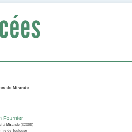
ées de Mirande
.
n Fournier
el
à
Mirande
(32300)
démie de Toulouse