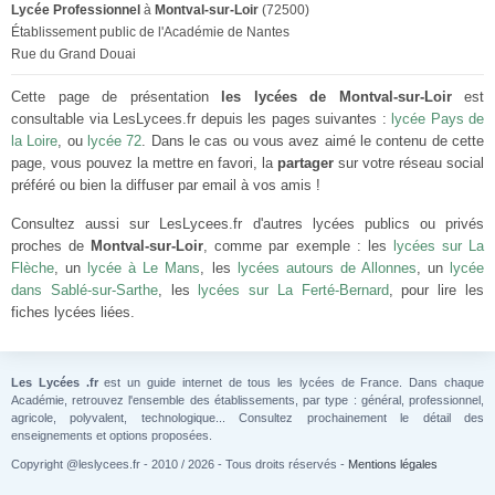
Lycée Professionnel
à
Montval-sur-Loir
(72500)
Établissement public de l'Académie de Nantes
Rue du Grand Douai
Cette page de présentation
les lycées de Montval-sur-Loir
est
consultable via LesLycees.fr depuis les pages suivantes :
lycée Pays de
la Loire
, ou
lycée 72
. Dans le cas ou vous avez aimé le contenu de cette
page, vous pouvez la mettre en favori, la
partager
sur votre réseau social
préféré ou bien la diffuser par email à vos amis !
Consultez aussi sur LesLycees.fr d'autres lycées publics ou privés
proches de
Montval-sur-Loir
, comme par exemple : les
lycées sur La
Flèche
, un
lycée à Le Mans
, les
lycées autours de Allonnes
, un
lycée
dans Sablé-sur-Sarthe
, les
lycées sur La Ferté-Bernard
, pour lire les
fiches lycées liées.
Les Lycées .fr
est un guide internet de tous les lycées de France. Dans chaque
Académie, retrouvez l'ensemble des établissements, par type : général, professionnel,
agricole, polyvalent, technologique... Consultez prochainement le détail des
enseignements et options proposées.
Copyright @leslycees.fr - 2010 / 2026 - Tous droits réservés -
Mentions légales