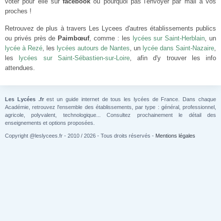
voter pour elle sur
facebook
ou pourquoi pas l'envoyer par mail à vos
proches !
Retrouvez de plus à travers Les Lycees d'autres établissements publics
ou privés près de
Paimbœuf
, comme : les
lycées sur Saint-Herblain
, un
lycée à Rezé
, les
lycées autours de Nantes
, un
lycée dans Saint-Nazaire
,
les
lycées sur Saint-Sébastien-sur-Loire
, afin d'y trouver les info
attendues.
Les Lycées .fr
est un guide internet de tous les lycées de France. Dans chaque
Académie, retrouvez l'ensemble des établissements, par type : général, professionnel,
agricole, polyvalent, technologique... Consultez prochainement le détail des
enseignements et options proposées.
Copyright @leslycees.fr - 2010 / 2026 - Tous droits réservés -
Mentions légales