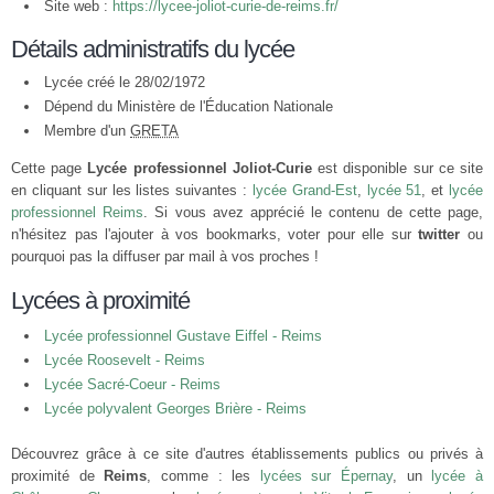
Site web :
https://lycee-joliot-curie-de-reims.fr/
Détails administratifs du lycée
Lycée créé le 28/02/1972
Dépend du Ministère de l'Éducation Nationale
Membre d'un
GRETA
Cette page
Lycée professionnel Joliot-Curie
est disponible sur ce site
en cliquant sur les listes suivantes :
lycée Grand-Est
,
lycée 51
, et
lycée
professionnel Reims
. Si vous avez apprécié le contenu de cette page,
n'hésitez pas l'ajouter à vos bookmarks, voter pour elle sur
twitter
ou
pourquoi pas la diffuser par mail à vos proches !
Lycées à proximité
Lycée professionnel Gustave Eiffel - Reims
Lycée Roosevelt - Reims
Lycée Sacré-Coeur - Reims
Lycée polyvalent Georges Brière - Reims
Découvrez grâce à ce site d'autres établissements publics ou privés à
proximité de
Reims
, comme : les
lycées sur Épernay
, un
lycée à