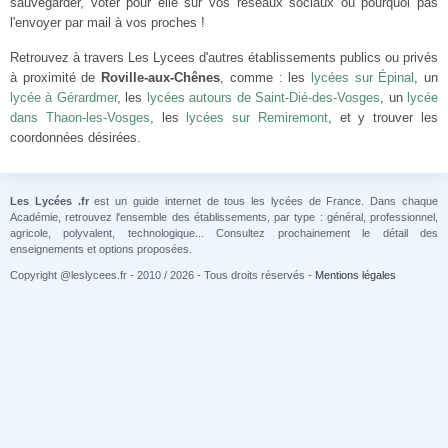
sauvegarder, voter pour elle sur vos réseaux sociaux ou pourquoi pas
l'envoyer par mail à vos proches !
Retrouvez à travers Les Lycees d'autres établissements publics ou privés
à proximité de
Roville-aux-Chênes
, comme : les
lycées sur Épinal
, un
lycée à Gérardmer
, les
lycées autours de Saint-Dié-des-Vosges
, un
lycée
dans Thaon-les-Vosges
, les
lycées sur Remiremont
, et y trouver les
coordonnées désirées.
Les Lycées .fr
est un guide internet de tous les lycées de France. Dans chaque
Académie, retrouvez l'ensemble des établissements, par type : général, professionnel,
agricole, polyvalent, technologique... Consultez prochainement le détail des
enseignements et options proposées.
Copyright @leslycees.fr - 2010 / 2026 - Tous droits réservés -
Mentions légales