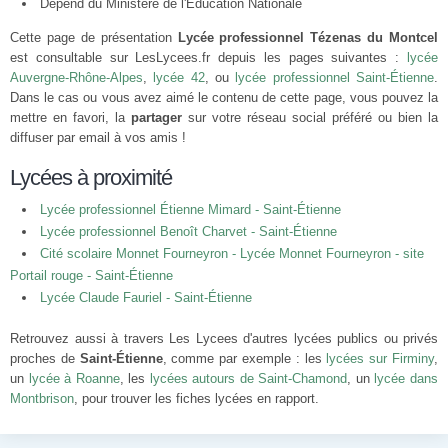
Dépend du Ministère de l'Éducation Nationale
Cette page de présentation
Lycée professionnel Tézenas du Montcel
est consultable sur LesLycees.fr depuis les pages suivantes :
lycée
Auvergne-Rhône-Alpes
,
lycée 42
, ou
lycée professionnel Saint-Étienne
.
Dans le cas ou vous avez aimé le contenu de cette page, vous pouvez la
mettre en favori, la
partager
sur votre réseau social préféré ou bien la
diffuser par email à vos amis !
Lycées à proximité
Lycée professionnel Étienne Mimard - Saint-Étienne
Lycée professionnel Benoît Charvet - Saint-Étienne
Cité scolaire Monnet Fourneyron - Lycée Monnet Fourneyron - site
Portail rouge - Saint-Étienne
Lycée Claude Fauriel - Saint-Étienne
Retrouvez aussi à travers Les Lycees d'autres lycées publics ou privés
proches de
Saint-Étienne
, comme par exemple : les
lycées sur Firminy
,
un
lycée à Roanne
, les
lycées autours de Saint-Chamond
, un
lycée dans
Montbrison
, pour trouver les fiches lycées en rapport.