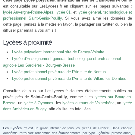
Cette page
Lycée polyvalent international site de Saint-Genis-Pouilly
est consultable sur LesLycees.fr en cliquant sur les pages suivantes :
lycée Auvergne-Rhône-Alpes
,
lycée 01
, et
lycée général, technologique et
professionnel Saint-Genis-Pouilly
. Si vous avez aimé les données de
cette page, pensez à la mettre en favori, la
partager
sur
twitter
ou bien la
diffuser par email à vos amis !
Lycées à proximité
Lycée polyvalent international site de Ferney-Voltaire
Lycée d'Enseignement général, technologique et professionnel
agricole Les Sardières - Bourg-en-Bresse
Lycée professionnel privé rural de l'Ain site de Nantua
Lycée professionnel privé rural de l'Ain site de Villars-les-Dombes
Consultez de plus sur LesLycees.fr d'autres établissements publics ou
privés près de
Saint-Genis-Pouilly
, comme : les
lycées sur Bourg-en-
Bresse
, un
lycée à Oyonnax
, les
lycées autours de Valserhône
, un
lycée
dans Ambérieu-en-Bugey
, afin d'y lire les info liées.
Les Lycées .fr
est un guide internet de tous les lycées de France. Dans chaque
Académie, retrouvez l'ensemble des établissements, par type : général, professionnel,