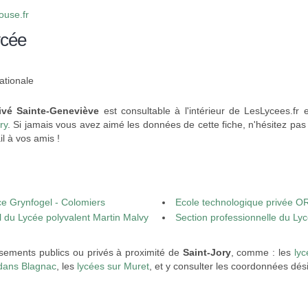
use.fr
ycée
ationale
ivé Sainte-Geneviève
est consultable à l'intérieur de LesLycees.fr
ry
. Si jamais vous avez aimé les données de cette fiche, n'hésitez pas 
l à vos amis !
e Grynfogel - Colomiers
Ecole technologique privée O
 du Lycée polyvalent Martin Malvy
Section professionnelle du Ly
ssements publics ou privés à proximité de
Saint-Jory
, comme : les
lyc
dans Blagnac
, les
lycées sur Muret
, et y consulter les coordonnées dés