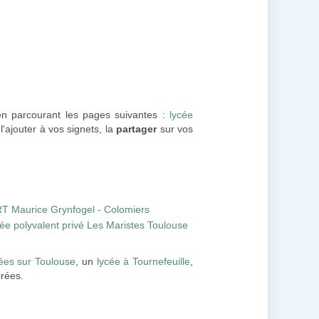
 en parcourant les pages suivantes :
lycée
l'ajouter à vos signets, la
partager
sur vos
RT Maurice Grynfogel - Colomiers
cée polyvalent privé Les Maristes Toulouse
ées sur Toulouse
, un
lycée à Tournefeuille
,
irées.