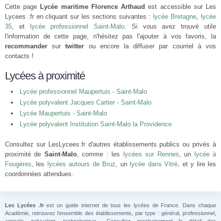
Cette page
Lycée maritime Florence Arthaud
est accessible sur Les
Lycees .fr en cliquant sur les sections suivantes :
lycée Bretagne
,
lycée
35
, et
lycée professionnel Saint-Malo
. Si vous avez trouvé utile
l'information de cette page, n'hésitez pas l'ajouter à vos favoris, la
recommander
sur
twitter
ou encore la diffuser par courriel à vos
contacts !
Lycées à proximité
Lycée professionnel Maupertuis - Saint-Malo
Lycée polyvalent Jacques Cartier - Saint-Malo
Lycée Maupertuis - Saint-Malo
Lycée polyvalent Institution Saint-Malo la Providence
Consultez sur LesLycees.fr d'autres établissements publics ou privés à
proximité de
Saint-Malo
, comme : les
lycées sur Rennes
, un
lycée à
Fougères
, les
lycées autours de Bruz
, un
lycée dans Vitré
, et y lire les
coordonnées attendues.
Les Lycées .fr
est un guide internet de tous les lycées de France. Dans chaque
Académie, retrouvez l'ensemble des établissements, par type : général, professionnel,