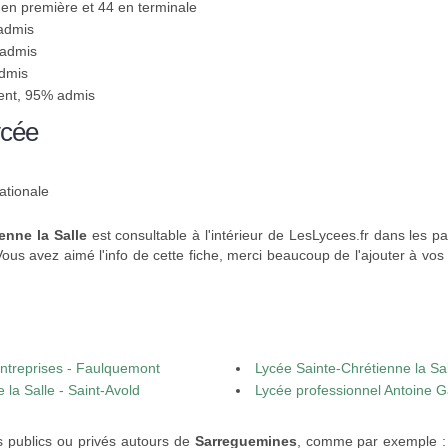
3 en première et 44 en terminale
 admis
 admis
admis
sent, 95% admis
ycée
ationale
enne la Salle
est consultable à l'intérieur de LesLycees.fr dans les p
Vous avez aimé l'info de cette fiche, merci beaucoup de l'ajouter à vos
entreprises - Faulquemont
Lycée Sainte-Chrétienne la Sal
 la Salle - Saint-Avold
Lycée professionnel Antoine G
s publics ou privés autours de
Sarreguemines
, comme par exemple :