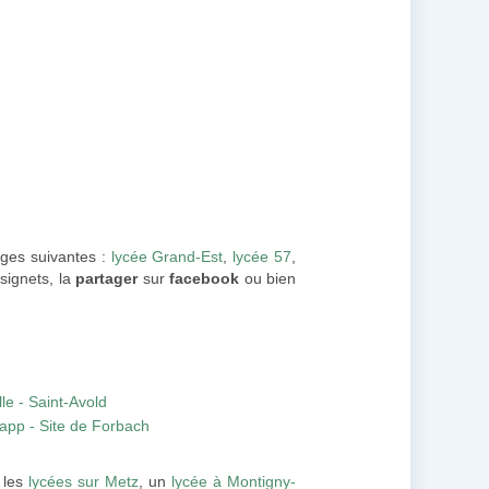
ages suivantes :
lycée Grand-Est
,
lycée 57
,
 signets, la
partager
sur
facebook
ou bien
le - Saint-Avold
app - Site de Forbach
 les
lycées sur Metz
, un
lycée à Montigny-