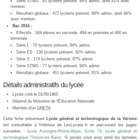
Série STMG : 91 lycéens présent, 89% admis, dont 41% avec
mention
Résultats globaux : 472 lycéens présent, 90% admis, dont 46%
avec mention
Bac 2016 :
Effectifs : 504 élèves en seconde, 494 en première et 480 en
terminale
Série L : 70 lycéens présent, 94% admis
Série ES : 130 lycéens présent, 92% admis
Série S : 174 lycéens présent, 87% admis
Série STMG : 77 lycéens présent, 94% admis
Résultats globaux : 451 lycéens présent, 91% admis
Détails administratifs du lycée
Lycée créé le 01/05/1965
Dépend du Ministère de l'Éducation Nationale
Membre d'un
GRETA
Cette fiche présentant
Lycée général et technologique de la Versoie
est consultable à l'intérieur de LesLycees.fr en parcourant les pages
suivantes :
lycée Auvergne-Rhône-Alpes
,
lycée 74
,
lycée général et
technologique Thonon-les-Bains
. Si jamais vous avez aimé les données