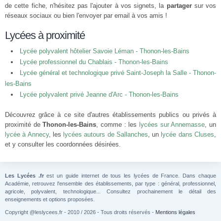
de cette fiche, n'hésitez pas l'ajouter à vos signets, la
partager
sur vos
réseaux sociaux ou bien l'envoyer par email à vos amis !
Lycées à proximité
Lycée polyvalent hôtelier Savoie Léman - Thonon-les-Bains
Lycée professionnel du Chablais - Thonon-les-Bains
Lycée général et technologique privé Saint-Joseph la Salle - Thonon-
les-Bains
Lycée polyvalent privé Jeanne d'Arc - Thonon-les-Bains
Découvrez grâce à ce site d'autres établissements publics ou privés à
proximité de
Thonon-les-Bains
, comme : les
lycées sur Annemasse
, un
lycée à Annecy
, les
lycées autours de Sallanches
, un
lycée dans Cluses
,
et y consulter les coordonnées désirées.
Les Lycées .fr
est un guide internet de tous les lycées de France. Dans chaque
Académie, retrouvez l'ensemble des établissements, par type : général, professionnel,
agricole, polyvalent, technologique... Consultez prochainement le détail des
enseignements et options proposées.
Copyright @leslycees.fr - 2010 / 2026 - Tous droits réservés -
Mentions légales