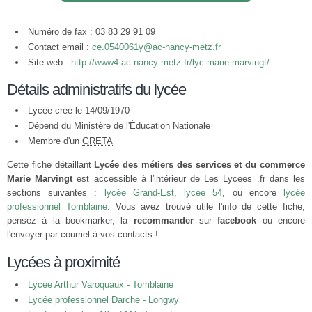
Numéro de fax : 03 83 29 91 09
Contact email :
ce.0540061y@ac-nancy-metz.fr
Site web :
http://www4.ac-nancy-metz.fr/lyc-marie-marvingt/
Détails administratifs du lycée
Lycée créé le 14/09/1970
Dépend du Ministère de l'Éducation Nationale
Membre d'un
GRETA
Cette fiche détaillant
Lycée des métiers des services et du commerce
Marie Marvingt
est accessible à l'intérieur de Les Lycees .fr dans les
sections suivantes :
lycée Grand-Est
,
lycée 54
, ou encore
lycée
professionnel Tomblaine
. Vous avez trouvé utile l'info de cette fiche,
pensez à la bookmarker, la
recommander
sur
facebook
ou encore
l'envoyer par courriel à vos contacts !
Lycées à proximité
Lycée Arthur Varoquaux - Tomblaine
Lycée professionnel Darche - Longwy