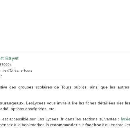
rt Bayet
37000)
émie d'Orléans-Tours
in
stive des groupes scolaires de Tours publics, ainsi que les autres
tourangeaux
, LesLycees vous invite à lire les fiches détaillées des 
arité, options enseignées, etc.
s
est accessible sur Les Lycees .fr dans les sections suivantes :
lycé
e, pensez à la bookmarker, la
recommander
sur
facebook
ou encore l'en