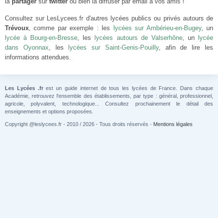
la
partager
sur
twitter
ou bien la diffuser par email à vos amis !
Consultez sur LesLycees.fr d'autres lycées publics ou privés autours de
Trévoux
, comme par exemple : les
lycées sur Ambérieu-en-Bugey
, un
lycée à Bourg-en-Bresse
, les
lycées autours de Valserhône
, un
lycée
dans Oyonnax
, les
lycées sur Saint-Genis-Pouilly
, afin de lire les
informations attendues.
Les Lycées .fr
est un guide internet de tous les lycées de France. Dans chaque
Académie, retrouvez l'ensemble des établissements, par type : général, professionnel,
agricole, polyvalent, technologique... Consultez prochainement le détail des
enseignements et options proposées.
Copyright @leslycees.fr - 2010 / 2026 - Tous droits réservés -
Mentions légales