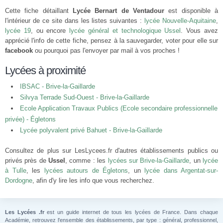
Cette fiche détaillant
Lycée Bernart de Ventadour
est disponible à
l'intérieur de ce site dans les listes suivantes :
lycée Nouvelle-Aquitaine
,
lycée 19
, ou encore
lycée général et technologique Ussel
. Vous avez
apprécié l'info de cette fiche, pensez à la sauvegarder, voter pour elle sur
facebook
ou pourquoi pas l'envoyer par mail à vos proches !
Lycées à proximité
IBSAC - Brive-la-Gaillarde
Silvya Terrade Sud-Ouest - Brive-la-Gaillarde
Ecole Application Travaux Publics (Ecole secondaire professionnelle
privée) - Égletons
Lycée polyvalent privé Bahuet - Brive-la-Gaillarde
Consultez de plus sur LesLycees.fr d'autres établissements publics ou
privés près de
Ussel
, comme : les
lycées sur Brive-la-Gaillarde
, un
lycée
à Tulle
, les
lycées autours de Égletons
, un
lycée dans Argentat-sur-
Dordogne
, afin d'y lire les info que vous recherchez.
Les Lycées .fr
est un guide internet de tous les lycées de France. Dans chaque
Académie, retrouvez l'ensemble des établissements, par type : général, professionnel,