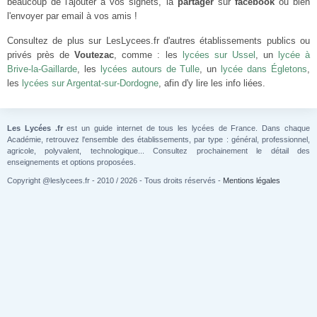
beaucoup de l'ajouter à vos signets, la
partager
sur
facebook
ou bien
l'envoyer par email à vos amis !
Consultez de plus sur LesLycees.fr d'autres établissements publics ou
privés près de
Voutezac
, comme : les
lycées sur Ussel
, un
lycée à
Brive-la-Gaillarde
, les
lycées autours de Tulle
, un
lycée dans Égletons
,
les
lycées sur Argentat-sur-Dordogne
, afin d'y lire les info liées.
Les Lycées .fr
est un guide internet de tous les lycées de France. Dans chaque
Académie, retrouvez l'ensemble des établissements, par type : général, professionnel,
agricole, polyvalent, technologique... Consultez prochainement le détail des
enseignements et options proposées.
Copyright @leslycees.fr - 2010 / 2026 - Tous droits réservés -
Mentions légales