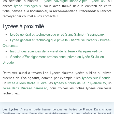
les sections suivantes :
lycée Auvergne-Rhône-Alpes
,
lycée 43
, ou
encore
lycée Yssingeaux
. Vous avez trouvé utile le contenu de cette
fiche, pensez à la bookmarker, la
recommander
sur
facebook
ou encore
l'envoyer par courriel à vos contacts !
Lycées à proximité
Lycée général et technologique privé Saint-Gabriel - Yssingeaux
Lycée général et technologique privé la Chartreuse Paradis - Brives-
Charensac
Institut des sciences de la vie et de la Terre - Vals-près-le-Puy
Section d'Enseignement professionnel privée du lycée St-Julien -
Brioude
Retrouvez aussi à travers Les Lycees d'autres lycées publics ou privés
proches de
Yssingeaux
, comme par exemple : les
lycées sur Brioude
,
un
lycée à Monistrol-sur-Loire
, les
lycées autours de Le Puy-en-Velay
, un
lycée dans Brives-Charensac
, pour trouver les fiches lycées que vous
recherchez.
Les Lycées .fr
est un guide internet de tous les lycées de France. Dans chaque
Académie, retrouvez l'ensemble des établissements, par type : général, professionnel,