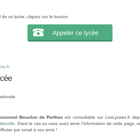
l de ce lycée, cliquez sur le bouton.
Appeler ce lycée
ns.fr
ycée
ationale
ssionnel Boucher de Perthes
est consultable sur LesLycees.fr dep
bbeville
. Dans le cas ou vous avez aimé l'information de cette page, v
iffuser par email à vos amis !